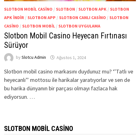
SLOTBON MOBIL CASINO
/
SLOTBON
/
SLOTBON APK
/
SLOTBON
APK INDIR
/
SLOTBON APP
/
SLOTBON CANLI CASINO
/
SLOTBON
CASINO
/
SLOTBON MOBIL
/
SLOTBON UYGULAMA
Slotbon Mobil Casino Heyecan Fırtınası
Sürüyor
by
Slotcu Admin
Ağustos 1, 2024
Slotbon mobil casino markasını duydunuz mu? ‘’Tatlı ve
heyecanlı’’ mottosu ile harikalar yaratıyorlar ve sen de
bu harika dünyanın bir parçası olmayı fazlaca hak
ediyorsun. …
SLOTBON MOBIL CASINO