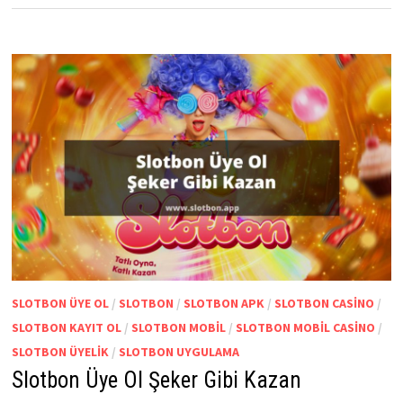
SLOTBON ÜYE OL
/
SLOTBON
/
SLOTBON APK
/
SLOTBON CASINO
/
SLOTBON KAYIT OL
/
SLOTBON MOBIL
/
SLOTBON MOBIL CASINO
/
SLOTBON ÜYELIK
/
SLOTBON UYGULAMA
Slotbon Üye Ol Şeker Gibi Kazan