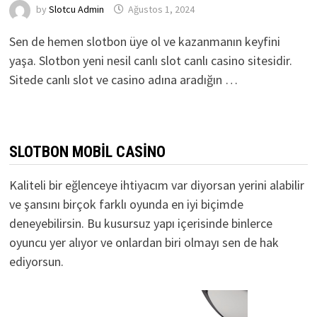
by
Slotcu Admin
Ağustos 1, 2024
Sen de hemen slotbon üye ol ve kazanmanın keyfini
yaşa. Slotbon yeni nesil canlı slot canlı casino sitesidir.
Sitede canlı slot ve casino adına aradığın …
SLOTBON MOBIL CASINO
Kaliteli bir eğlenceye ihtiyacım var diyorsan yerini alabilir
ve şansını birçok farklı oyunda en iyi biçimde
deneyebilirsin. Bu kusursuz yapı içerisinde binlerce
oyuncu yer alıyor ve onlardan biri olmayı sen de hak
ediyorsun.