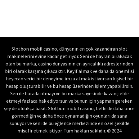
Slotbon mobil casino, dünyanın en çok kazandıran slot
makinelerini evine kadar getiriyor. Seni de hayran bırakacak
olan bu marka, casino dünyasının en ayrıcalıklı adreslerinden
biri olarak karşına çıkacaktır. Keyif almak ve daha da önemlisi
heyecan verici bir deneyime imza atmak istiyorsan kişisel bir
hesap oluşturabilir ve bu hesap üzerinden işlem yapabilirsin.
Sen de burada olmayı ve bu marka sayesinde kazanç elde
etmeyi fazlaca hak ediyorsun ve bunun için yapman gereken
şey de oldukça basit. Slotbon mobil casino, belki de daha önce
görmediğin ve daha önce oynamadığın oyunları da sana
sunuyor ve seni de bu eğlence merkezinde en özel şekilde
misafir etmek istiyor. Tüm hakları saklıdır. © 2024