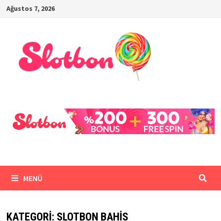
İçeriğe
Ağustos 7, 2026
geç
MENÜ
KATEGORI:
SLOTBON BAHIS